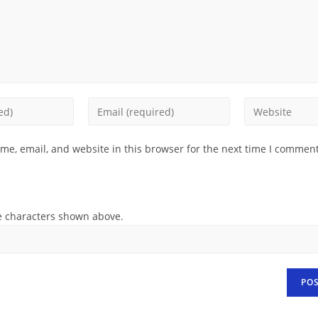
Enter
Enter
your
your
email
website
e, email, and website in this browser for the next time I comment
address
URL
to
(optional)
comment
e characters shown above.