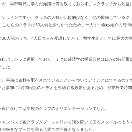
すが、学部時代に学んだ知識は何も残っておらず、スクラッチから勉強
オンラインですが、クラスの人数が比較的少なく、他の履修しているク
が、こちらのクラスは30人弱と少なかったため、一人ずつ自己紹介の時間
に30人弱のうち、4人日本人が受講しており、留学生組としては最大の
各自バラバラに選択しており、ミクロ経済学の授業自体はほかの時間帯
ました。
で、事前に資料も配布されていることからついていくことはできるので
また事前に2時間程度のビデオを視聴する必要があるため、授業外で時
ら夜にかけては学校のクラブのオリエンテーションでした。
キャンパスで各クラブがブースを開いて話を聞いて回るスタイルのよう
分の好きなブースを回る形式での開催となりました。