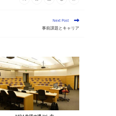
Opens
Opens
Opens
Opens
Opens
in
in
in
in
in
a
a
a
a
a
new
new
new
new
new
window
window
window
window
window
Next Post
事前課題とキャリア