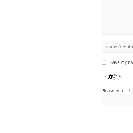
Enter
your
name
Save my nam
or
username
to
comment
Please enter th