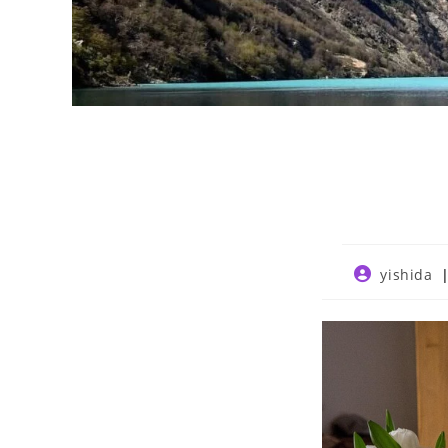
Post
yishida
author: