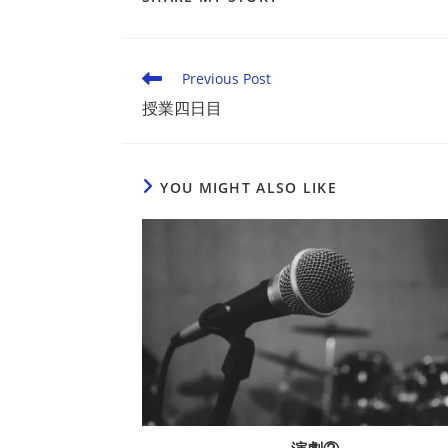
THIS
CONTENT
Read
Previous Post
more
授業四日目
articles
YOU MIGHT ALSO LIKE