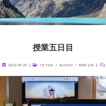
授業五日目
Post
Post
Pos
2020-09-26
1st Year
/
Autumn
/
MBA Life
published:
category:
com