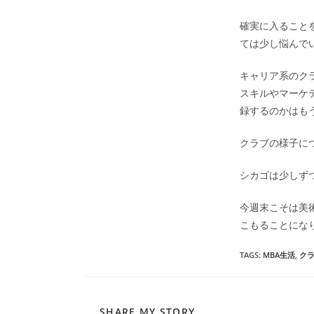
確実に入ること
ては少し悩んで
キャリア系のク
スキルやマーケ
録するのかはも
クラブの様子に
シカゴは少しず
今週末こそは美
こもることにな
TAGS
:
MBA生活
,
ク
SHARE
SHARE MY STORY