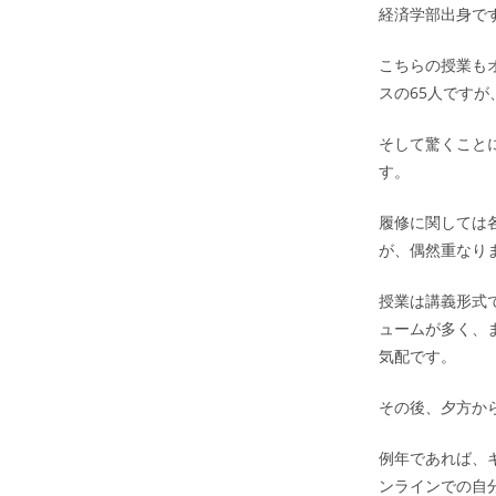
経済学部出身で
こちらの授業も
スの65人です
そして驚くこと
す。
履修に関しては
が、偶然重なり
授業は講義形式
ュームが多く、
気配です。
その後、夕方か
例年であれば、
ンラインでの自