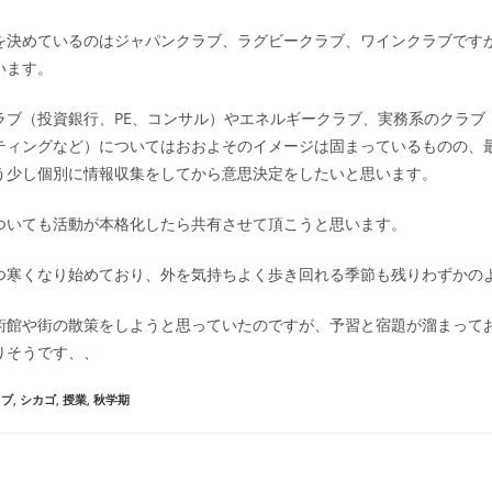
を決めているのはジャパンクラブ、ラグビークラブ、ワインクラブです
います。
ラブ（投資銀行、PE、コンサル）やエネルギークラブ、実務系のクラブ
ティングなど）についてはおおよそのイメージは固まっているものの、
う少し個別に情報収集をしてから意思決定をしたいと思います。
ついても活動が本格化したら共有させて頂こうと思います。
つ寒くなり始めており、外を気持ちよく歩き回れる季節も残りわずかの
術館や街の散策をしようと思っていたのですが、予習と宿題が溜まって
りそうです、、
ラブ
,
シカゴ
,
授業
,
秋学期