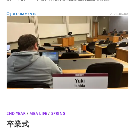
0 COMMENTS
2022-06-08
2ND YEAR
/
MBA LIFE
/
SPRING
卒業式