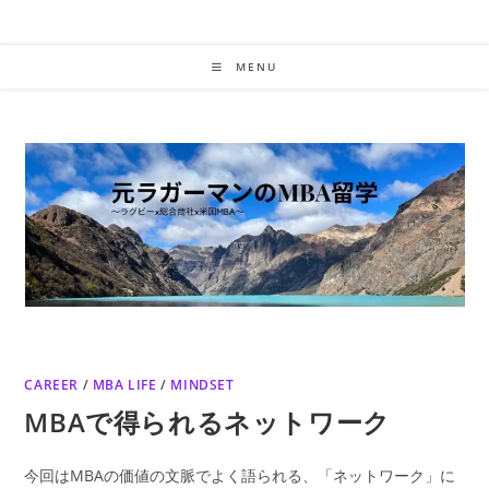
Skip
to
content
MENU
CAREER
/
MBA LIFE
/
MINDSET
MBAで得られるネットワーク
今回はMBAの価値の文脈でよく語られる、「ネットワーク」に