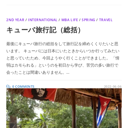
2ND YEAR
/
INTERNATIONAL
/
MBA LIFE
/
SPRING
/
TRAVEL
キューバ旅行記（総括）
最後にキューバ旅行の総括をして旅行記を締めくくりたいと思
います。 キューバには日本にいたときからいつか行ってみたい
と思っていたため、今回ようやく行くことができました。 「情
弱はカモられる」というのを初日から学び、苦労の多い旅行で
会ったことは間違いありません。…
0 COMMENTS
2022-06-06