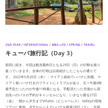
2ND YEAR
/
INTERNATIONAL
/
MBA LIFE
/
SPRING
/
TRAVEL
キューバ旅行記（Day 3）
前回に続き、今回は観光最終日となる29日（日）の行動を振り
返っていきます。全体の行程は以前紹介したこちらの通りで
す。 2022年5月26日（木）：マイアミ経由でハバナに到着。マ
イアミ発ハバナ行きのフライトにトラブルがあり、元々午後6時
着予定だったのが午後11時着になる。手配済だった空港から宿
泊先へのバスの予約がキャンセルになり、いきなり困る27日
（金）：朝から夕方までViñales（ビニャーレス） Valleyの現地
ツアーに参加。夕方から一人でハバナを散策28日（土）：午前