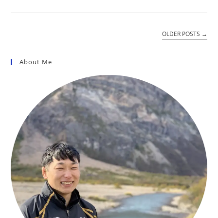
OLDER POSTS
→
About Me