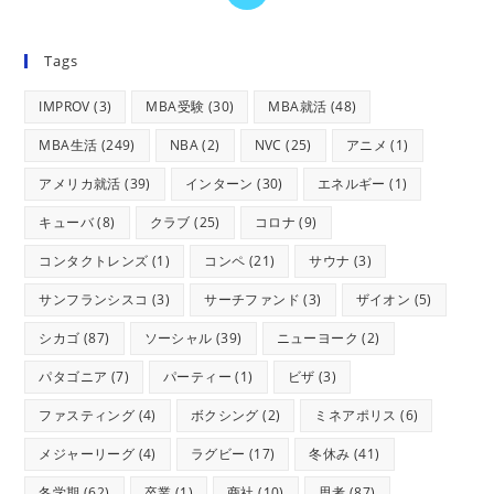
Tags
IMPROV
(3)
MBA受験
(30)
MBA就活
(48)
MBA生活
(249)
NBA
(2)
NVC
(25)
アニメ
(1)
アメリカ就活
(39)
インターン
(30)
エネルギー
(1)
キューバ
(8)
クラブ
(25)
コロナ
(9)
コンタクトレンズ
(1)
コンペ
(21)
サウナ
(3)
サンフランシスコ
(3)
サーチファンド
(3)
ザイオン
(5)
シカゴ
(87)
ソーシャル
(39)
ニューヨーク
(2)
パタゴニア
(7)
パーティー
(1)
ビザ
(3)
ファスティング
(4)
ボクシング
(2)
ミネアポリス
(6)
メジャーリーグ
(4)
ラグビー
(17)
冬休み
(41)
冬学期
(62)
卒業
(1)
商社
(10)
思考
(87)