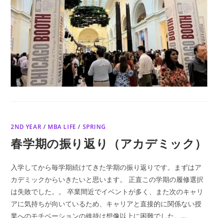
2ND YEAR
/
MBA LIFE
/
SPRING
春学期の振り返り（アカデミック）
入学してから毎学期続けてきた学期の振り返りです。まずはア
カデミックからいきたいと思います。 正直この学期の履修選択
は失敗でした。。 卒業間近でイベントが多く、また次のキャリ
アに気持ちが向いているため、キャリアと直接的に関係ない授
業へのモチベーションの維持は想像以上に困難でした。…