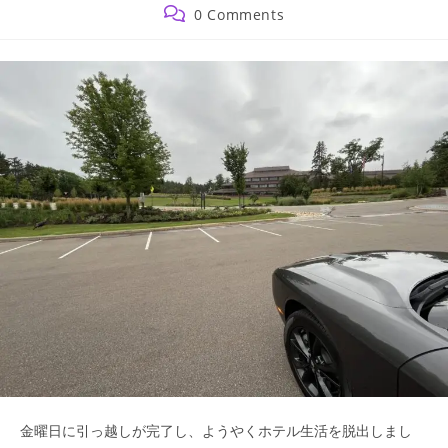
author:
published:
category:
Post
0 Comments
comments:
金曜日に引っ越しが完了し、ようやくホテル生活を脱出しまし