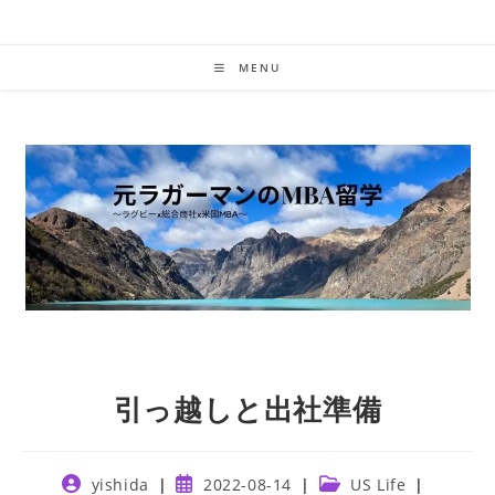
Skip
to
content
MENU
引っ越しと出社準備
Post
Post
Post
yishida
2022-08-14
US Life