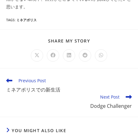
思います。
TAGS
:
ミネアポリス
SHARE
SHARE MY STORY
THIS
CONTENT
Opens
Opens
Opens
Opens
Opens
in
in
in
in
in
a
a
a
a
a
new
new
new
new
new
window
window
window
window
window
Read
Previous Post
more
ミネアポリスでの新生活
articles
Next Post
Dodge Challenger
YOU MIGHT ALSO LIKE