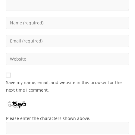
Enter
your
name
Enter
or
your
username
email
Enter
to
address
your
comment
to
website
comment
URL
Save my name, email, and website in this browser for the
(optional)
next time I comment.
Please enter the characters shown above.