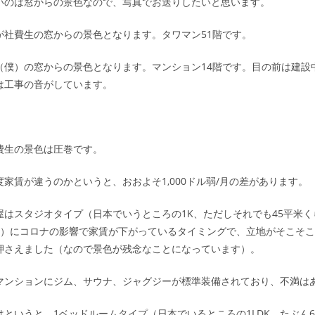
いのは窓からの景色なので、写真でお送りしたいと思います。
が社費生の窓からの景色となります。タワマン51階です。
（僕）の窓からの景色となります。マンション14階です。目の前は建設
は工事の音がしています。
費生の景色は圧巻です。
家賃が違うのかというと、おおよそ1,000ドル弱/月の差があります。
屋はスタジオタイプ（日本でいうところの1K、ただしそれでも45平米
半）にコロナの影響で家賃が下がっているタイミングで、立地がそこそ
押さえました（なので景色が残念なことになっています）。
マンションにジム、サウナ、ジャグジーが標準装備されており、不満は
というと、1ベッドルームタイプ（日本でいるところの1LDK、たぶん