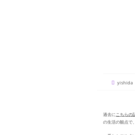
Post
yishida
author:
過去に
こちらの
の生活の観点で