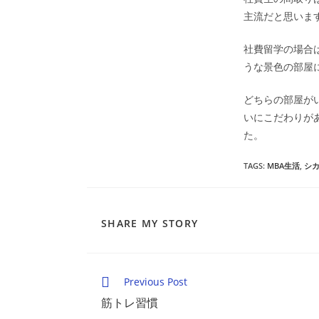
主流だと思いま
社費留学の場合
うな景色の部屋
どちらの部屋が
いにこだわりが
た。
TAGS
:
MBA生活
,
シ
SHARE
SHARE MY STORY
THIS
CONTENT
Read
Previous Post
more
筋トレ習慣
articles