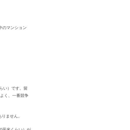
中のマンション
くらい）です。留
こよく、一番競争
ありません。
60平米くらい）が