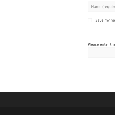
Enter
your
name
Save my nam
or
username
to
comment
Please enter th