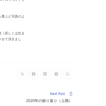
を選ぶと写真のよ
ば（若しくは住ま
させて頂きまし
Opens
Opens
Opens
Opens
Opens
in
in
in
in
in
a
a
a
a
a
new
new
new
new
new
window
window
window
window
window
Next Post
2020年の振り返り（上期）