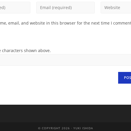
Enter
Enter
your
your
email
website
e, email, and website in this browser for the next time I comment
address
URL
to
(optional)
comment
e characters shown above.
© COPYRIGHT 2026 · YUKI ISHIDA