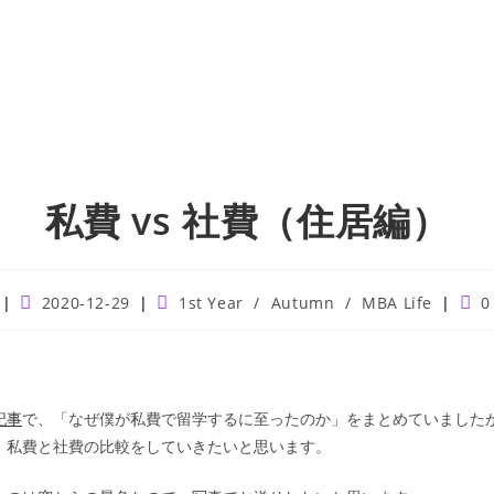
私費 vs 社費（住居編）
Post
Post
Post
2020-12-29
1st Year
/
Autumn
/
MBA Life
0
published:
category:
com
記事
で、「なぜ僕が私費で留学するに至ったのか」をまとめていました
、私費と社費の比較をしていきたいと思います。