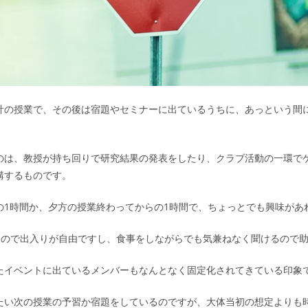
計の授業で、その後は宿題やセミナーに出ているうちに、あっという間
のは、教授が持ち回りで研究結果の発表をしたり、クラブ活動の一環で
講するものです。
の1時間か、夕方の授業終わってからの1時間で、ちょっとでも興味があ
催なので出入りが自由ですし、食事をしながらでも気兼ねなく聞けるので
たイベントに出ているメンバーもなんとなく固定化されてきている印象
たい次の授業の予習か宿題をしているのですが、大体当初の想定よりも