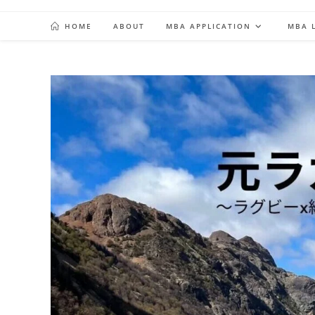
Skip
to
HOME
ABOUT
MBA APPLICATION
MBA L
content