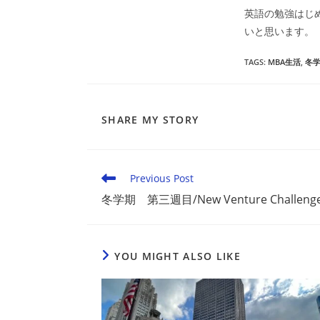
英語の勉強はじ
いと思います。
TAGS
:
MBA生活
,
冬
SHARE
SHARE MY STORY
THIS
CONTENT
Read
Previous Post
more
冬学期 第三週目/New Venture Challeng
articles
YOU MIGHT ALSO LIKE