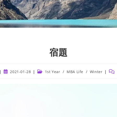
宿題
Post
Post
Post
2021-01-28
1st Year
/
MBA Life
/
Winter
published:
category:
com