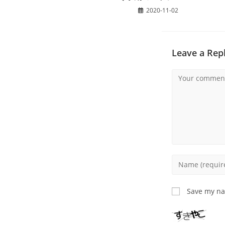
2020-11-02
Leave a Rep
Comment
Enter
your
name
Save my nam
or
username
to