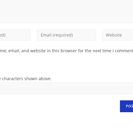
Enter
Enter
your
your
email
website
e, email, and website in this browser for the next time I comment
address
URL
to
(optional)
comment
e characters shown above.