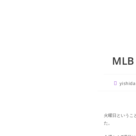
ML
Post
yishida
author:
火曜日ということ
た。