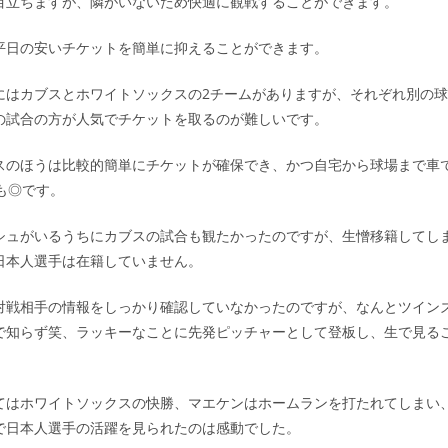
目立ちますが、隣がいないため快適に観戦することができます。
平日の安いチケットを簡単に抑えることができます。
にはカブスとホワイトソックスの2チームがありますが、それぞれ別の
の試合の方が人気でチケットを取るのが難しいです。
スのほうは比較的簡単にチケットが確保でき、かつ自宅から球場まで車で
も◎です。
シュがいるうちにカブスの試合も観たかったのですが、生憎移籍してし
日本人選手は在籍していません。
対戦相手の情報をしっかり確認していなかったのですが、なんとツイン
で知らず笑、ラッキーなことに先発ピッチャーとして登板し、生で見る
てはホワイトソックスの快勝、マエケンはホームランを打たれてしまい
で日本人選手の活躍を見られたのは感動でした。