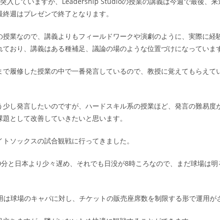
突入していますが、Leadership Studioの授業の講義は今週で最後、
最終週はプレゼンで終了となります。
の授業なので、講義よりもフィールドワークや演劇のように、実際に経
れており、講義はある種補足、議論の場のような位置づけになっていま
まで履修した授業の中で一番発言しているので、教授に覚えてもらえて
う少し発言したいのですが、ハードスキル系の授業ほど、発言の難易度
課題として改善していきたいと思います。
イトソックスの試合観戦に行ってきました。
10分と日本より少々遅め、それでも日没が8時ころなので、まだ球場は明
運用は球場のキャパに対し、チケットの販売座席数を制限する形で運用が