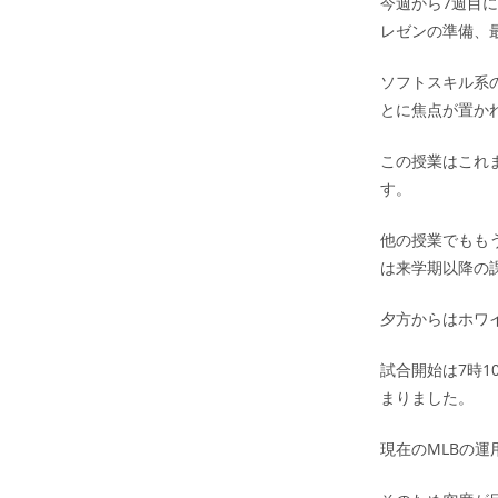
今週から7週目に
レゼンの準備、
ソフトスキル系
とに焦点が置か
この授業はこれ
す。
他の授業でもも
は来学期以降の
夕方からはホワ
試合開始は7時
まりました。
現在のMLBの