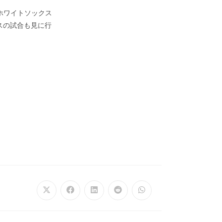
ホワイトソックス
スの試合も見に行
Opens
Opens
Opens
Opens
Opens
in
in
in
in
in
a
a
a
a
a
new
new
new
new
new
window
window
window
window
window