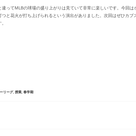
と違ってMLBの球場の盛り上がりは見ていて非常に楽しいです。今回は
打つと花火が打ち上げられるという演出がありました。次回はぜひカブ
す。
ーリーグ
,
授業
,
春学期