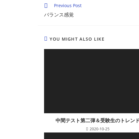
CONTENT
Read
Previous Post
more
バランス感覚
articles
YOU MIGHT ALSO LIKE
中間テスト第二弾＆受験生のトレン
2020-10-25