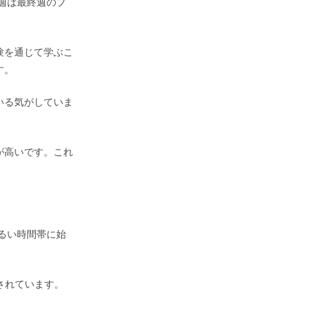
来週は最終週のプ
験を通じて学ぶこ
す。
いる気がしていま
が高いです。これ
るい時間帯に始
されています。