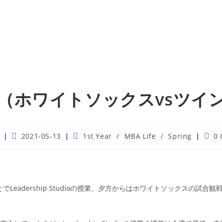
B（ホワイトソックスvsツイ
Post
Post
Post
2021-05-13
1st Year
/
MBA Life
/
Spring
0
published:
category:
comm
でLeadership Studioの授業、夕方からはホワイトソックスの試合