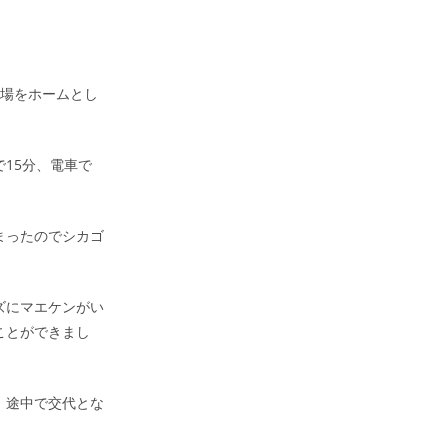
球場をホームとし
15分、電車で
まったのでシカゴ
ズにマエケンがい
ことができまし
、途中で交代とな