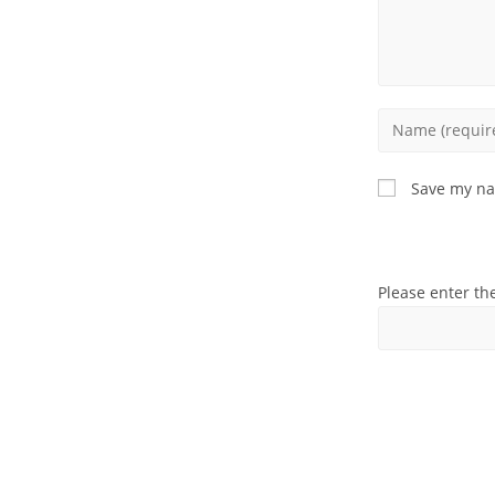
Enter
your
name
Save my nam
or
username
to
comment
Please enter th