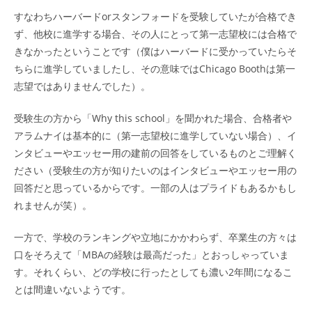
すなわちハーバードorスタンフォードを受験していたが合格でき
ず、他校に進学する場合、その人にとって第一志望校には合格で
きなかったということです（僕はハーバードに受かっていたらそ
ちらに進学していましたし、その意味ではChicago Boothは第一
志望ではありませんでした）。
受験生の方から「Why this school」を聞かれた場合、合格者や
アラムナイは基本的に（第一志望校に進学していない場合）、イ
ンタビューやエッセー用の建前の回答をしているものとご理解く
ださい（受験生の方が知りたいのはインタビューやエッセー用の
回答だと思っているからです。一部の人はプライドもあるかもし
れませんが笑）。
一方で、学校のランキングや立地にかかわらず、卒業生の方々は
口をそろえて「MBAの経験は最高だった」とおっしゃっていま
す。それくらい、どの学校に行ったとしても濃い2年間になるこ
とは間違いないようです。