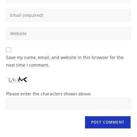
your
name
Enter
or
your
username
email
Enter
to
address
your
comment
to
website
comment
URL
Save my name, email, and website in this browser for the
(optional)
next time I comment.
Please enter the characters shown above.