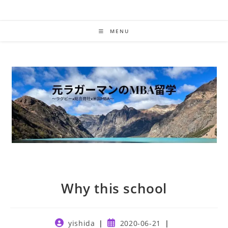
Skip
to
content
MENU
Why this school
Post
Post
yishida
2020-06-21