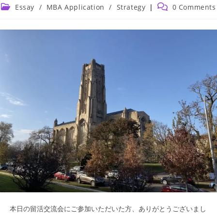
author:
published:
Post
Post
Essay
/
MBA Application
/
Strategy
0 Comments
category:
comments:
本日の留活交流会にご参加いただいた方、ありがとうございまし