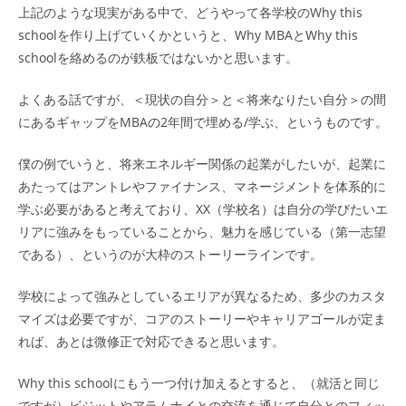
上記のような現実がある中で、どうやって各学校のWhy this
schoolを作り上げていくかというと、Why MBAとWhy this
schoolを絡めるのが鉄板ではないかと思います。
よくある話ですが、＜現状の自分＞と＜将来なりたい自分＞の間
にあるギャップをMBAの2年間で埋める/学ぶ、というものです。
僕の例でいうと、将来エネルギー関係の起業がしたいが、起業に
あたってはアントレやファイナンス、マネージメントを体系的に
学ぶ必要があると考えており、XX（学校名）は自分の学びたいエ
リアに強みをもっていることから、魅力を感じている（第一志望
である）、というのが大枠のストーリーラインです。
学校によって強みとしているエリアが異なるため、多少のカスタ
マイズは必要ですが、コアのストーリーやキャリアゴールが定ま
れば、あとは微修正で対応できると思います。
Why this schoolにもう一つ付け加えるとすると、（就活と同じ
ですが）ビジットやアラムナイとの交流を通じて自分とのフィッ