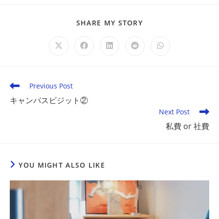
SHARE
SHARE MY STORY
THIS
CONTENT
Opens
Opens
Opens
Opens
Opens
in
in
in
in
in
a
a
a
a
a
new
new
new
new
new
window
window
window
window
window
Read
Previous Post
more
キャンパスビジット②
articles
Next Post
私費 or 社費
YOU MIGHT ALSO LIKE