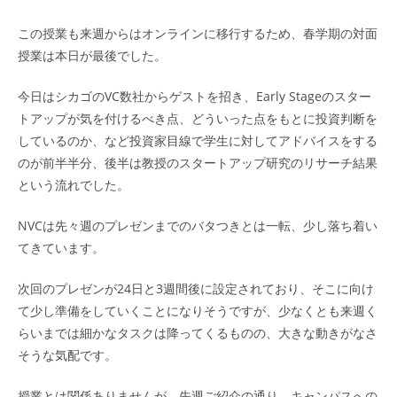
この授業も来週からはオンラインに移行するため、春学期の対面
授業は本日が最後でした。
今日はシカゴのVC数社からゲストを招き、Early Stageのスター
トアップが気を付けるべき点、どういった点をもとに投資判断を
しているのか、など投資家目線で学生に対してアドバイスをする
のが前半半分、後半は教授のスタートアップ研究のリサーチ結果
という流れでした。
NVCは先々週のプレゼンまでのバタつきとは一転、少し落ち着い
てきています。
次回のプレゼンが24日と3週間後に設定されており、そこに向け
て少し準備をしていくことになりそうですが、少なくとも来週く
らいまでは細かなタスクは降ってくるものの、大きな動きがなさ
そうな気配です。
授業とは関係ありませんが、先週ご紹介の通り、キャンパスへの