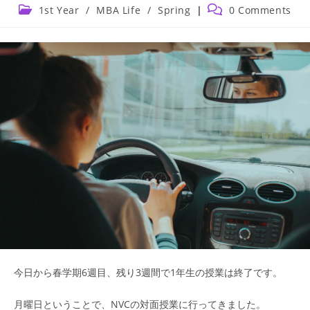
author:
published:
Post
Post
1st Year
/
MBA Life
/
Spring
0 Comments
category:
comments:
今日から春学期6週目、残り3週間で1年生の授業は終了です。
月曜日ということで、NVCの対面授業に行ってきました。