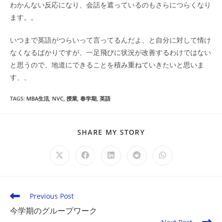
わかんない反応になり、会話を遮っているのもさらにつらくなり
ます。。
いつまで英語がつらいって言ってるんだよ、と自分に対して情け
なくなるばかりですが、一足飛びに状況が改善するわけではない
と思うので、地道にできることを積み重ねていきたいと思いま
す、、
TAGS
:
MBA生活
,
NVC
,
授業
,
春学期
,
英語
SHARE
SHARE MY STORY
THIS
CONTENT
Opens
Opens
Opens
Opens
Opens
in
in
in
in
in
a
a
a
a
a
new
new
new
new
new
window
window
window
window
window
Read
Previous Post
more
今学期のグループワーク
articles