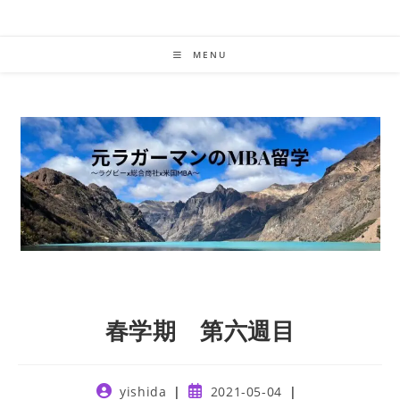
Skip
to
content
MENU
春学期 第六週目
Post
Post
yishida
2021-05-04