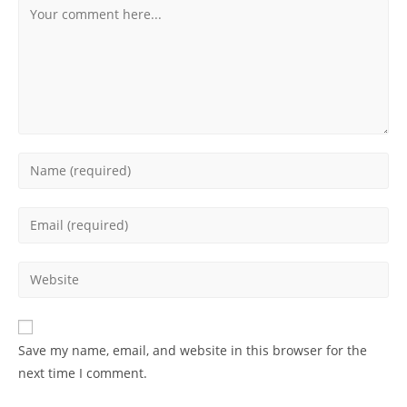
Comment
Enter
your
name
Enter
or
your
username
email
Enter
to
address
your
comment
to
website
comment
URL
Save my name, email, and website in this browser for the
(optional)
next time I comment.