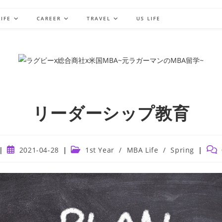
IFE
CAREER
TRAVEL
US LIFE
リーダーシップ教育
Post
Post
Post
2021-04-28
1st Year
/
MBA Life
/
Spring
published:
category:
com