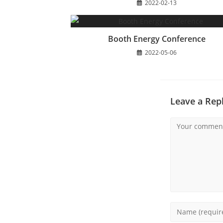
2022-02-13
Booth Energy Conference
2022-05-06
Leave a Rep
Comment
Enter
your