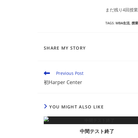
まだ残り4回授
TAGS
:
MBA生活
,
授
SHARE
SHARE MY STORY
THIS
CONTENT
Read
Previous Post
more
初Harper Center
articles
YOU MIGHT ALSO LIKE
中間テスト終了