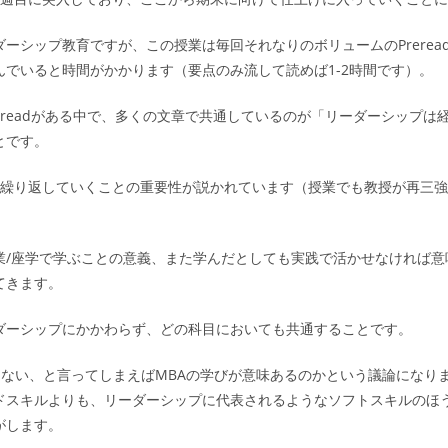
ーシップ教育ですが、この授業は毎回それなりのボリュームのPrerea
んでいると時間がかかります（要点のみ流して読めば1-2時間です）。
ereadがある中で、多くの文章で共通しているのが「リーダーシップは
とです。
ルを繰り返していくことの重要性が説かれています（授業でも教授が再三
業/座学で学ぶことの意義、また学んだとしても実践で活かせなければ意
てきます。
ダーシップにかかわらず、どの科目においても共通することです。
びはない、と言ってしまえばMBAの学びが意味あるのかという議論になり
ドスキルよりも、リーダーシップに代表されるようなソフトスキルのほ
がします。