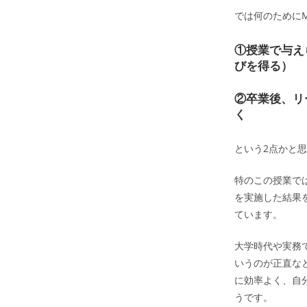
では何のために
①授業で与え
びを得る）
②卒業後、リ
く
という2点かと
特のこの授業で
を実施した結果
ています。
大学時代や実務
いうのが正直な
に効率よく、自
うです。