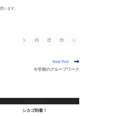
と思います。
Opens
Opens
Opens
Opens
Opens
in
in
in
in
in
a
a
a
a
a
new
new
new
new
new
window
window
window
window
window
Next Post
今学期のグループワーク
シカゴ到着！