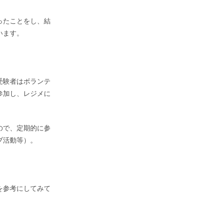
ったことをし、結
います。
受験者はボランテ
参加し、レジメに
ので、定期的に参
ブ活動等）。
を参考にしてみて