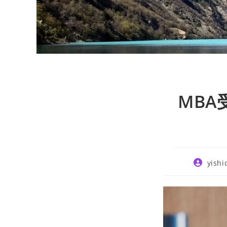
MB
Post
yishi
author: