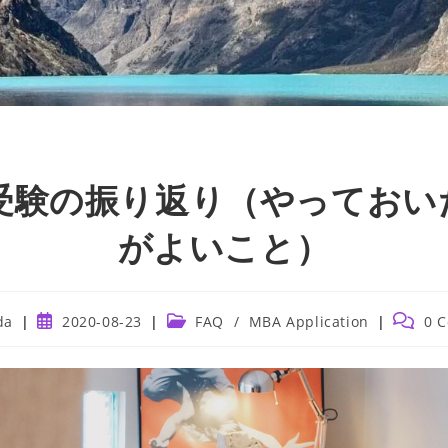
A受験の振り返り（やっておい
がよいこと）
Post
Post
Post
da
2020-08-23
FAQ
/
MBA Application
0 
published:
category:
commen