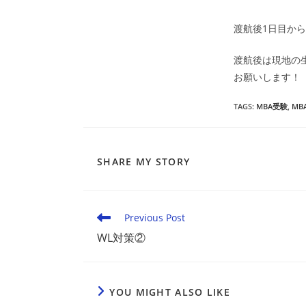
渡航後1日目か
渡航後は現地の
お願いします！
TAGS
:
MBA受験
,
MB
SHARE
SHARE MY STORY
THIS
CONTENT
Read
Previous Post
more
WL対策②
articles
YOU MIGHT ALSO LIKE