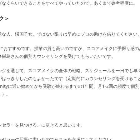
ぎなくらいできることをすべてやっていたので、あくまで参考程度に。
ク＞
意な人、帰国子女、ではない限りは早めにプロの助けを借りてください
が圧倒的におすすめです。授業の質も高いのですが、スコアメイクに手探り感
ひ飯島さんの個別カウンセリングを受けてもらいたいです。
ングを通じて、スコアメイクの全体の戦略、スケジュールを一日でも早
がはっきりしたのもよかったです（定期的にカウンセリングを受けるこ
finityに通い始めてから受験が終わるまでの1年間、月1-2回の頻度で個
た）。
ンセラーを見つける、に尽きると思います。
ンセラーの記事
に書いたのでそちらを参考にしてください。