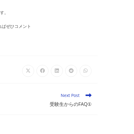
ます。
ればぜひコメント
Opens
Opens
Opens
Opens
Opens
in
in
in
in
in
a
a
a
a
a
new
new
new
new
new
window
window
window
window
window
Next Post
受験生からのFAQ①