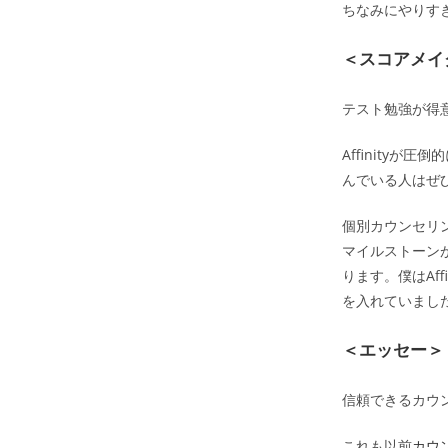
ちなみにやりす
＜スコアメイ
テスト勉強が得
Affinity
んでいる人はぜ
個別カウンセリ
マイルストーン
ります。僕はAf
を入れていまし
＜エッセー＞
信頼できるカウ
これも以前
カウ