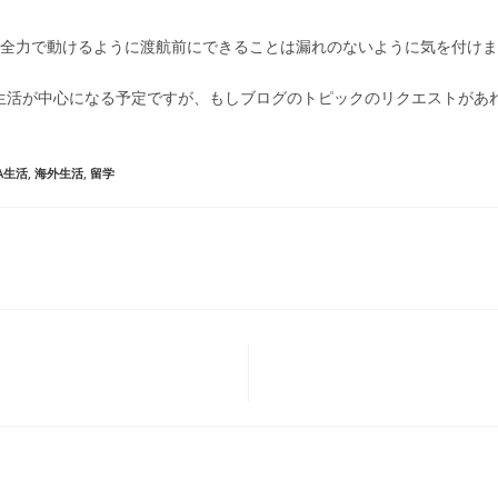
ら全力で動けるように渡航前にできることは漏れのないように気を付け
生活が中心になる予定ですが、もしブログのトピックのリクエストがあ
A生活
,
海外生活
,
留学