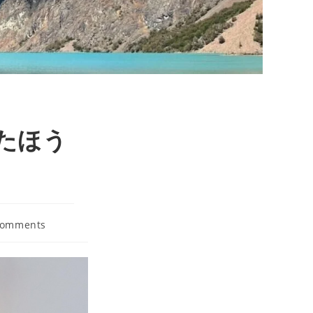
たほう
Comments
ts: