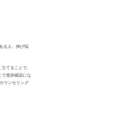
。
のある人、伸び悩
く立てることで、
とで進捗確認にな
別カウンセリング