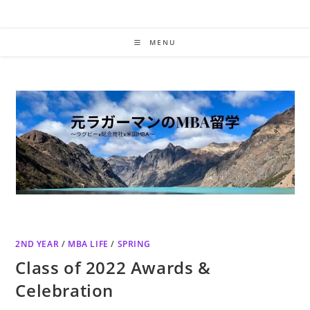
Skip
to
content
MENU
2ND YEAR
/
MBA LIFE
/
SPRING
Class of 2022 Awards &
Celebration